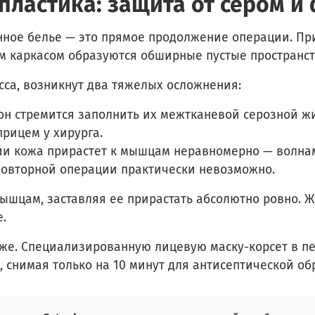
пластика: защита от сером и
нное белье — это прямое продолжение операции. П
м каркасом образуются обширные пустые пространст
асса, возникнут два тяжелых осложнения:
 он стремится заполнить их межтканевой серозной ж
рицем у хирурга.
и кожа прирастет к мышцам неравномерно — волнам
 повторной операции практически невозможно.
шцам, заставляя ее прирастать абсолютно ровно. Ж
.
 же. Специализированную лицевую маску-корсет в п
*, снимая только на 10 минут для антисептической о