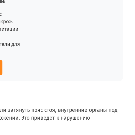
и:
с
кро».
литации
гели для
сли затянуть пояс стоя, внутренние органы под
ложении. Это приведет к нарушению