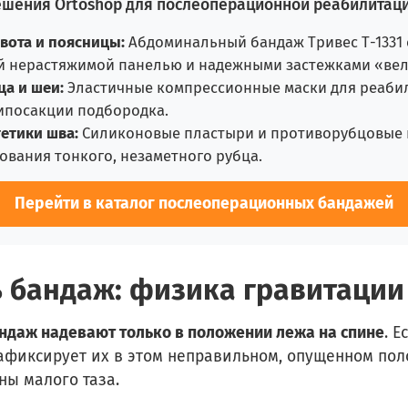
ешения Ortoshop для послеоперационной реабилитаци
вота и поясницы:
Абдоминальный бандаж Тривес Т-1331 
 нерастяжимой панелью и надежными застежками «вел
ца и шеи:
Эластичные компрессионные маски для реаби
ипосакции подбородка.
тетики шва:
Силиконовые пластыри и противорубцовые 
вания тонкого, незаметного рубца.
Перейти в каталог послеоперационных бандажей
ь бандаж: физика гравитации
даж надевают только в положении лежа на спине
. Е
зафиксирует их в этом неправильном, опущенном по
ы малого таза.