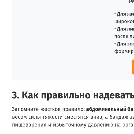
Р
•
Для жи
широкой
•
Для ли
после л
•
Для эс
формиро
3. Как правильно надеват
Запомните жесткое правило:
абдоминальный бан
весом силы тяжести сместятся вниз, а бандаж 
пищеварения и избыточному давлению на орган