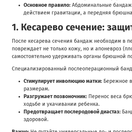
Основное правило:
Абдоминальные бандажи 
действием гравитации, а передняя брюшна
1. Кесарево сечение: защ
После кесарева сечения бандаж необходим в пе
повреждает не только кожу, но и апоневроз (п
самостоятельно удерживать органы брюшной по
Специализированный послеоперационный банда
Стимулирует инволюцию матки:
Бережное в
размерам.
Разгружает позвоночник:
Перенос веса брю
ходьбе и укачивании ребенка.
Предотвращает послеродовой диастаз:
Банд
здоровой.
Важно:
Не путайте универсальные до- и после