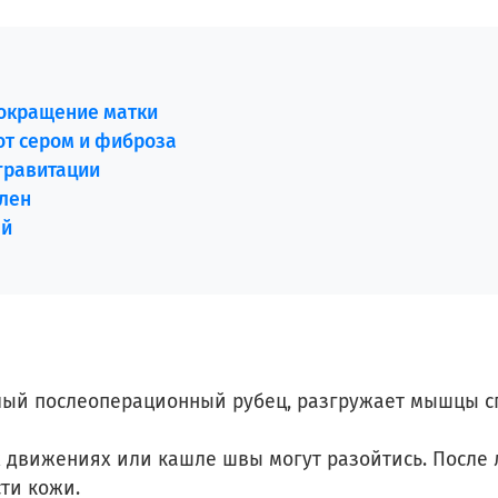
сокращение матки
от сером и фиброза
 гравитации
елен
ей
ый послеоперационный рубец, разгружает мышцы сп
 движениях или кашле швы могут разойтись. После 
ти кожи.