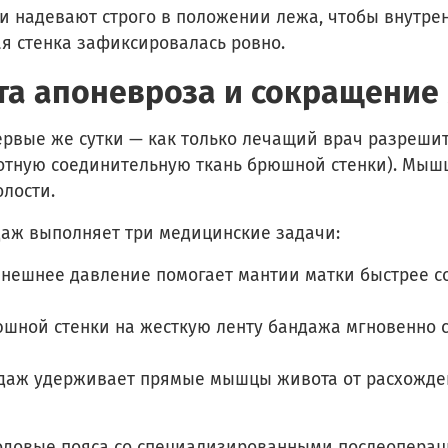
надевают строго в положении лежа, чтобы внутренн
я стенка зафиксировалась ровно.
ита апоневроза и сокращение
рвые же сутки — как только лечащий врач разрешит 
лотную соединительную ткань брюшной стенки). Мыш
лости.
ж выполняет три медицинские задачи:
нешнее давление помогает мантии матки быстрее с
шной стенки на жесткую ленту бандажа мгновенно с
аж удерживает прямые мышцы живота от расхожден
родовые пояса со специализированными послеопера