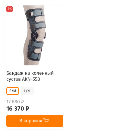
-7%
Бандаж на коленный
сустав AKN-558
S/M
L/XL
17 680 ₽
16 370 ₽
В корзину