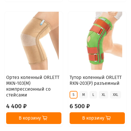
Ортез коленный ORLETT
Тутор коленный ORLETT
MKN-103(M)
RKN-203(P) разъемный
компрессионный со
стейсами
S
M
L
XL
XXL
4 400 ₽
6 500 ₽
В корзину
В корзину