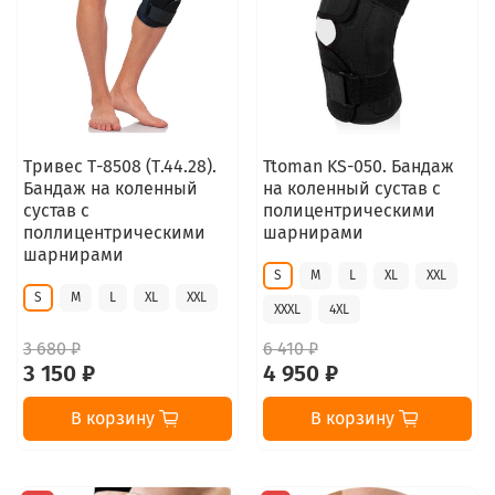
Тривес Т-8508 (Т.44.28).
Ttoman KS-050. Бандаж
Бандаж на коленный
на коленный сустав с
сустав с
полицентрическими
поллицентрическими
шарнирами
шарнирами
S
M
L
XL
XXL
S
M
L
XL
XXL
XXXL
4XL
3 680 ₽
6 410 ₽
3 150 ₽
4 950 ₽
В корзину
В корзину