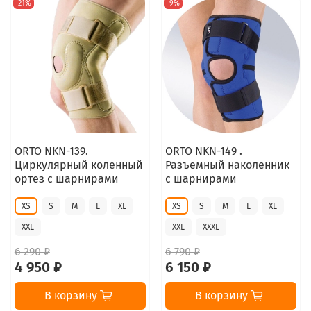
-21%
-9%
ORTO NKN-139.
ORTO NKN-149 .
Циркулярный коленный
Разъемный наколенник
ортез с шарнирами
с шарнирами
XS
S
M
L
XL
XS
S
M
L
XL
XXL
XXL
XXXL
6 290 ₽
6 790 ₽
4 950 ₽
6 150 ₽
В корзину
В корзину