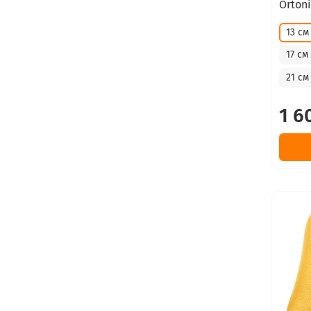
Orton
13 см
17 см
21 см
1 6