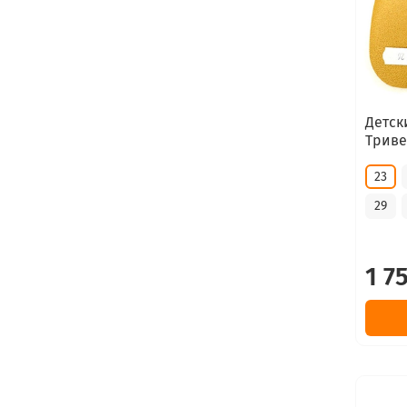
Детск
Триве
23
29
1 7