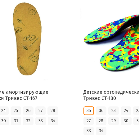
кие амортизирующие
Детские ортопедически
ки Тривес СТ-167
Тривес СТ-180
24
25
26
27
28
35
36
23
24
2
30
31
32
33
34
27
28
29
30
3
33
34