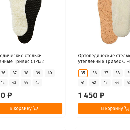
едические стельки
Ортопедические стель
енные Тривес СТ-132
утепленные Тривес СТ-
36
37
38
39
40
35
36
37
38
3
42
43
44
45
41
42
43
44
4
50 ₽
1 450 ₽
В корзину
В корзину