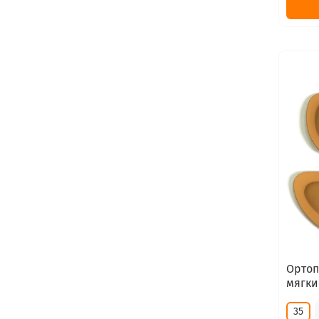
Ортоп
мягки
35