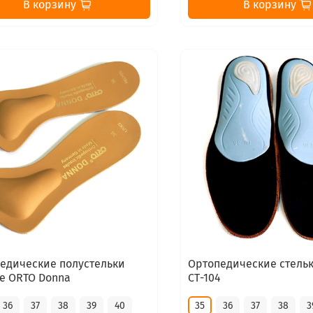
В корзину
В корзину
едические полустельки
Ортопедические стель
е ORTO Donna
СТ-104
36
37
38
39
40
35
36
37
38
3