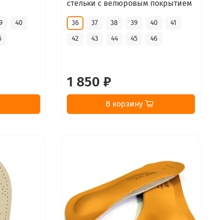
стельки с велюровым покрытием
9
40
36
37
38
39
40
41
5
42
43
44
45
46
1 850 ₽
В корзину