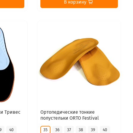
В корзину
ки Тривес
Ортопедические тонкие
полустельки ORTO Festival
9
40
35
36
37
38
39
40