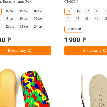
ic Косолапики 24К
СТ-623.2
14 см
15 см
16 см
35
36
37
38
3
18 см
19 см
20 см
41
42
43
44
4
22 см
23 см
24 см
Бежевый
00 ₽
1 900 ₽
В корзину
В корзину