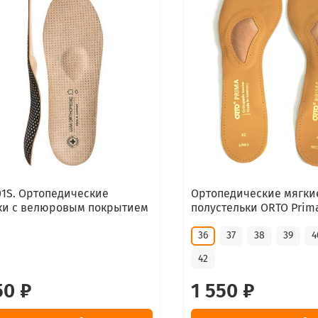
1S. Ортопедические
Ортопедические мягки
ки с велюровым покрытием
полустельки ORTO Prim
36
37
38
39
4
42
50 ₽
1 550 ₽