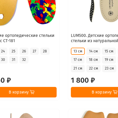
ие ортопедические стельки
LUM500. Детские ортоп
с СТ-181
стельки из натурально
24
25
26
27
28
13 см
14 см
15 см
30
31
32
17 см
18 см
19 см
21 см
22 см
23 см
50 ₽
1 800 ₽
В корзину
В корзину