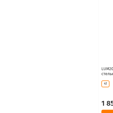
LUM20
стель
41
1 8