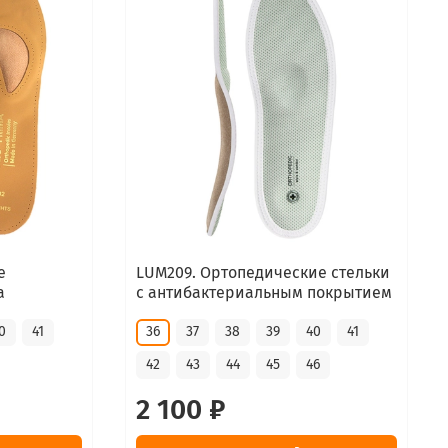
е
LUM209. Ортопедические стельки
a
с антибактериальным покрытием
0
41
36
37
38
39
40
41
42
43
44
45
46
2 100 ₽