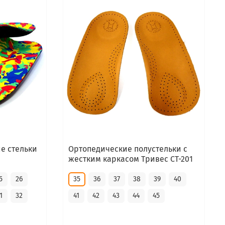
е стельки
Ортопедические полустельки с
жестким каркасом Тривес CT-201
5
26
35
36
37
38
39
40
1
32
41
42
43
44
45