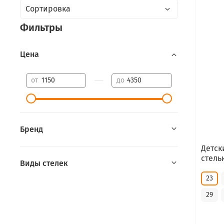
Фильтры
Цена
—
от
до
Бренд
Детс
стель
Виды стелек
23
29