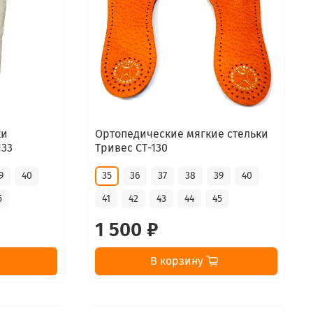
ки
Ортопедические мягкие стельки
133
Тривес СТ-130
9
40
35
36
37
38
39
40
5
41
42
43
44
45
1 500 ₽
В корзину