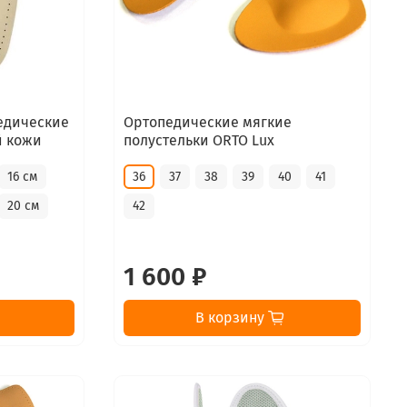
едические
Ортопедические мягкие
й кожи
полустельки ORTO Lux
16 см
36
37
38
39
40
41
20 см
42
1 600 ₽
В корзину