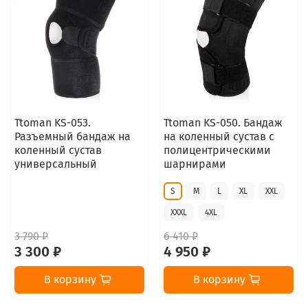
Ttoman KS-053.
Ttoman KS-050. Бандаж
Разъемный бандаж на
на коленный сустав с
коленный сустав
полицентрическими
универсальный
шарнирами
S
M
L
XL
XXL
XXXL
4XL
3 790 ₽
6 410 ₽
3 300 ₽
4 950 ₽
В корзину
В корзину