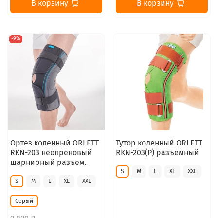
В корзину
В корзину
-9%
Ортез коленный ORLETT
Тутор коленный ORLETT
RKN-203 неопреновый
RKN-203(P) разъемный
шарнирный разъем.
S
M
L
XL
XXL
S
M
L
XL
XXL
Серый