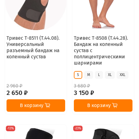
Тривес Т-8511 (Т.44.08).
Тривес Т-8508 (Т.44.28).
Универсальный
Бандаж на коленный
разъемный бандаж на
сустав с
коленный сустав
поллицентрическими
шарнирами
S
M
L
XL
XXL
2 960 ₽
3 680 ₽
2 650 ₽
3 150 ₽
В корзину
В корзину
-13%
-23%