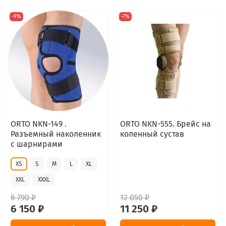
-9%
-7%
ORTO NKN-149 .
ORTO NKN-555. Брейс на
Разъемный наколенник
коленный сустав
с шарнирами
XS
S
M
L
XL
XXL
XXXL
6 790 ₽
12 050 ₽
6 150 ₽
11 250 ₽