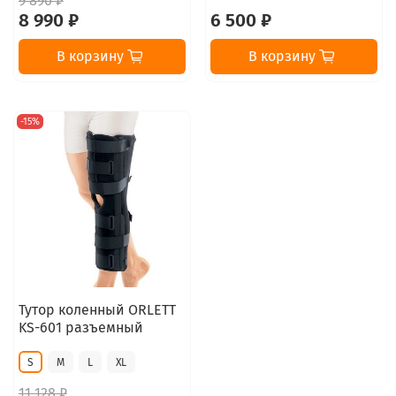
9 890 ₽
8 990 ₽
6 500 ₽
В корзину
В корзину
-15%
Тутор коленный ORLETT
KS-601 разъемный
S
M
L
XL
11 128 ₽