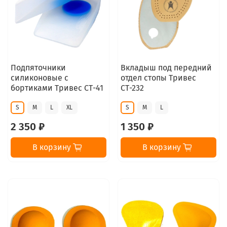
Подпяточники
Вкладыш под передний
силиконовые с
отдел стопы Тривес
бортиками Тривес СТ-41
СТ-232
S
M
L
XL
S
M
L
2 350 ₽
1 350 ₽
В корзину
В корзину