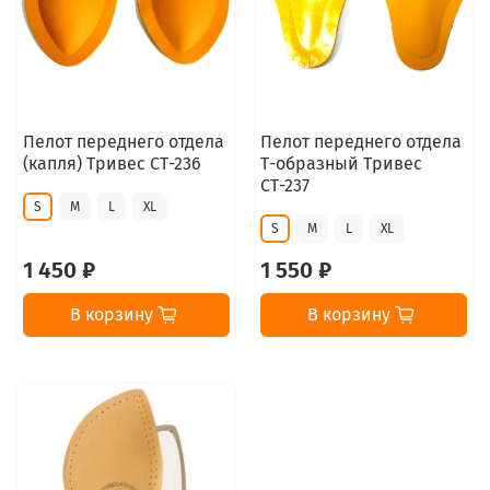
Пелот переднего отдела
Пелот переднего отдела
(капля) Тривес СТ-236
Т-образный Тривес
СТ-237
S
M
L
XL
S
M
L
XL
1 450 ₽
1 550 ₽
В корзину
В корзину