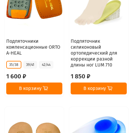
Подпяточники
Подпяточник
компенсационные ORTO
силиконовый
A-HEAL
ортопедический для
коррекции разной
длины ног LUM 710
35/38
39/41
42/44
1 600 ₽
1 850 ₽
В корзину
В корзину