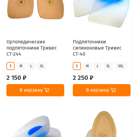
Ортопедические
Подпяточники
подпяточники Тривес
силиконовые Тривес
СТ-244
СТ-40
S
M
L
XL
S
M
L
XL
XXL
2 150 ₽
2 250 ₽
В корзину
В корзину