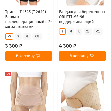
Тривес Т-1345 (Т.26.10).
Бандаж для беременных
Бандаж
ORLETT MS-96
послеоперационный с 2-
поддерживающий
мя застежками
S
M
L
XL
XXL
XS
S
XL
XXL
3 300 ₽
4 300 ₽
В корзину
В корзину
-9%