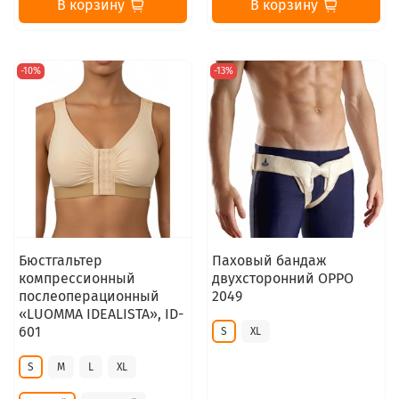
В корзину
В корзину
-10%
-13%
Бюстгальтер
Паховый бандаж
компрессионный
двухсторонний OPPO
послеоперационный
2049
«LUOMMA IDEALISTA», ID-
601
S
XL
S
M
L
XL