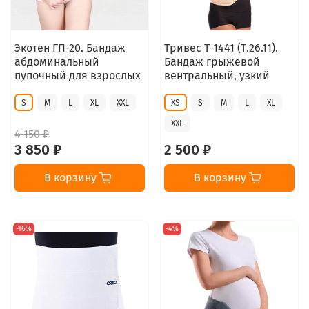
Экотен ГП-20. Бандаж
Тривес Т-1441 (Т.26.11).
абдоминальный
Бандаж грыжевой
пупочный для взрослых
вентральный, узкий
S
M
L
XL
XXL
XS
S
M
L
XL
XXL
4 150 ₽
3 850 ₽
2 500 ₽
В корзину
В корзину
-16%
-4%