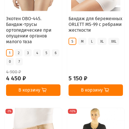
Экотен ОВО-445.
Бандаж для беременных
Бандаж-трусы
ORLETT MS-99 с ребрами
ортопедические при
жесткости
опущении органов
малого таза
S
M
L
XL
XXL
1
2
3
4
5
6
0
7
4 900 ₽
4 450 ₽
5 150 ₽
В корзину
В корзину
-3%
-10%