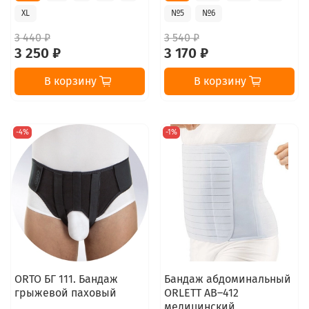
XL
№5
№6
3 440 ₽
3 540 ₽
3 250 ₽
3 170 ₽
В корзину
В корзину
-4%
-1%
ORTO БГ 111. Бандаж
Бандаж абдоминальный
грыжевой паховый
ORLETT AB–412
медицинский