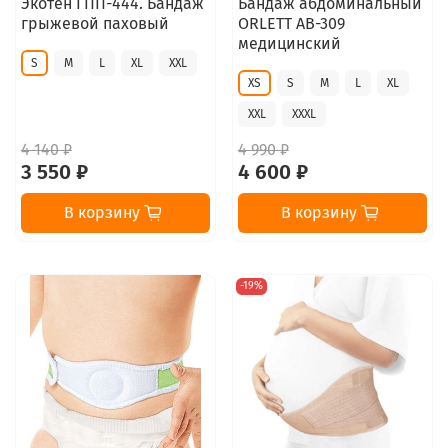
Экотен ГПП-444. Бандаж
Бандаж абдоминальный
грыжевой паховый
ORLETT AB-309
медицинский
S
M
L
XL
XXL
XS
S
M
L
XL
XXL
XXXL
4 140 ₽
4 990 ₽
3 550 ₽
4 600 ₽
В корзину
В корзину
-19%