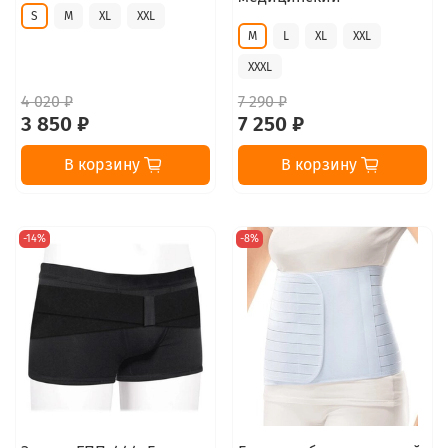
S
M
XL
XXL
M
L
XL
XXL
XXXL
4 020 ₽
7 290 ₽
3 850 ₽
7 250 ₽
В корзину
В корзину
-14%
-8%