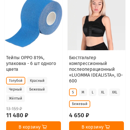
Тейпы ОРРО 8194,
Бюстгальтер
упаковка - 6 шт одного
компрессионный
цвета
послеоперационный
«LUOMMA IDEALISTA», ID-
600
Голубой
Красный
Черный
Бежевый
S
M
L
XL
XXL
Жёлтый
Бежевый
13 159 ₽
11 480 ₽
4 650 ₽
В корзину
В корзину