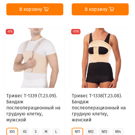
В корзину
В корзину
-6%
-10%
Тривес Т-1339 (T.23.09).
Тривес Т-1338(Т.23.08).
Бандаж
Бандаж
послеоперационный на
послеоперационный на
грудную клетку,
грудную клетку,
мужской
женский
XXS
XS
S
M
L
№1
№2
№3
№4