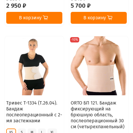
2 950 ₽
5 700 ₽
В корзину
В корзину
-10%
Тривес Т-1334 (Т.26.04).
ORTO БП 121. Бандаж
Бандаж
фиксирующий на
послеоперационный с 2-
брюшную область,
мя застежками
послеоперационный 30
см (четырехпанельный)
XS
S
M
L
XL