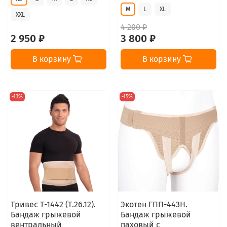
M
L
XL
XXL
4 200 ₽
2 950 ₽
3 800 ₽
В корзину
В корзину
-13%
-15%
Тривес Т-1442 (Т.26.12).
Экотен ГПП-443Н.
Бандаж грыжевой
Бандаж грыжевой
вентральный
паховый с