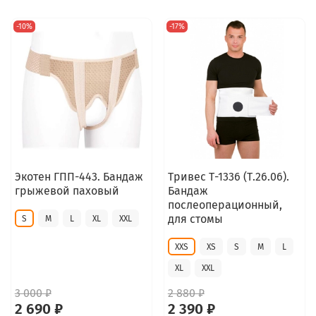
-10%
-17%
Экотен ГПП-443. Бандаж
Тривес Т-1336 (Т.26.06).
грыжевой паховый
Бандаж
послеоперационный,
для стомы
S
M
L
XL
XXL
XXS
XS
S
M
L
XL
XXL
3 000 ₽
2 880 ₽
2 690 ₽
2 390 ₽