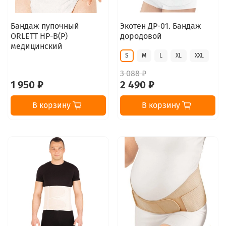
Бандаж пупочный
Экотен ДР-01. Бандаж
ORLETT HP-B(P)
дородовой
медицинский
S
M
L
XL
XXL
3 088 ₽
1 950 ₽
2 490 ₽
В корзину
В корзину