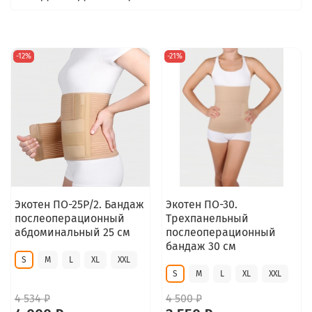
-12%
-21%
Экотен ПО-25P/2. Бандаж
Экотен ПО-30.
послеоперационный
Трехпанельный
абдоминальный 25 см
послеоперационный
бандаж 30 см
S
M
L
XL
XXL
S
M
L
XL
XXL
4 534 ₽
4 500 ₽