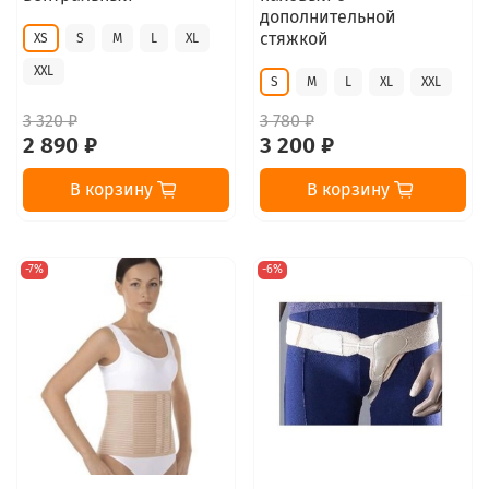
дополнительной
стяжкой
XS
S
M
L
XL
XXL
S
M
L
XL
XXL
3 320 ₽
3 780 ₽
2 890 ₽
3 200 ₽
В корзину
В корзину
-7%
-6%