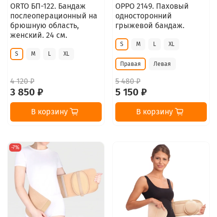
ORTO БП-122. Бандаж
OPPO 2149. Паховый
послеоперационный на
односторонний
брюшную область,
грыжевой бандаж.
женский. 24 см.
S
M
L
XL
S
M
L
XL
Правая
Левая
4 120 ₽
5 480 ₽
3 850 ₽
5 150 ₽
В корзину
В корзину
-7%