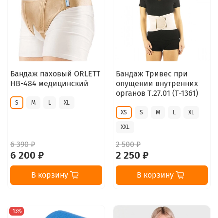
Бандаж паховый ORLETT
Бандаж Тривес при
HB-484 медицинский
опущении внутренних
органов Т.27.01 (Т-1361)
S
M
L
XL
XS
S
M
L
XL
XXL
6 390 ₽
2 500 ₽
6 200 ₽
2 250 ₽
В корзину
В корзину
-13%