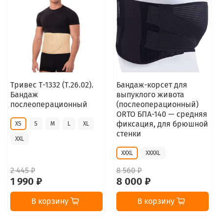
Тривес Т-1332 (Т.26.02).
Бандаж-корсет для
Бандаж
выпуклого живота
послеоперационный
(послеоперационный)
ORTO БПА-140 — средняя
фиксация, для брюшной
XS
S
M
L
XL
стенки
XXL
XXXL
XXXXL
2 445 ₽
8 560 ₽
1 990 ₽
8 000 ₽
В корзину
В корзину