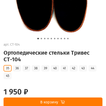
арт.
СТ-104
Ортопедические стельки Тривес
СТ-104
35
36
37
38
39
40
41
42
43
44
45
1 950 ₽
В корзину