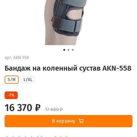
арт.
AKN-558
Бандаж на коленный сустав AKN-558
S/M
L/XL
-7%
16 370 ₽
17 680 ₽
В корзину