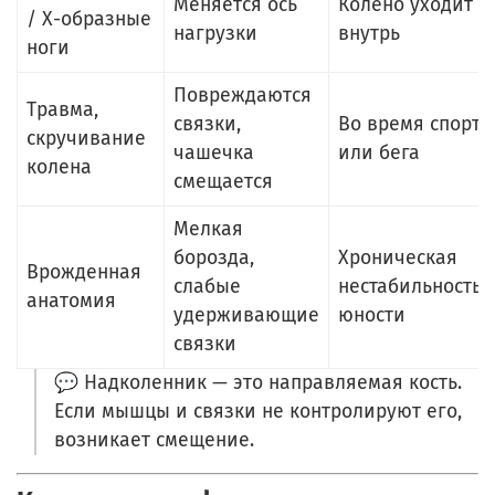
Меняется ось
Колено уходит
/ Х-образные
нагрузки
внутрь
ноги
Повреждаются
Травма,
связки,
Во время спорта
скручивание
чашечка
или бега
колена
смещается
Мелкая
борозда,
Хроническая
Врожденная
слабые
нестабильность 
анатомия
удерживающие
юности
связки
💬 Надколенник — это направляемая кость.
Если мышцы и связки не контролируют его,
возникает смещение.