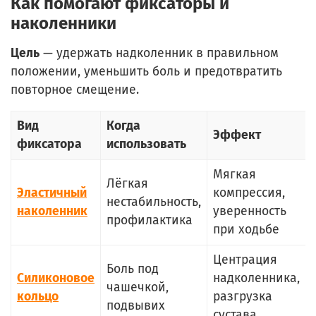
Как помогают фиксаторы и
наколенники
Цель
— удержать надколенник в правильном
положении, уменьшить боль и предотвратить
повторное смещение.
Вид
Когда
Эффект
фиксатора
использовать
Мягкая
Лёгкая
Эластичный
компрессия,
нестабильность,
наколенник
уверенность
профилактика
при ходьбе
Центрация
Боль под
Силиконовое
надколенника,
чашечкой,
кольцо
разгрузка
подвывих
сустава