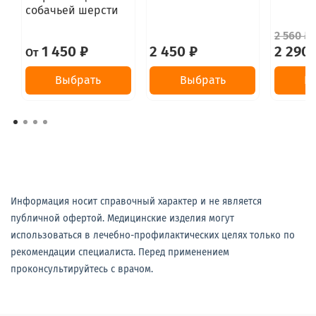
собачьей шерсти
2 560 ₽
1 450 ₽
2 450 ₽
2 290 
От
Выбрать
Выбрать
В
Информация носит справочный характер и не является
публичной офертой. Медицинские изделия могут
использоваться в лечебно-профилактических целях только по
рекомендации специалиста. Перед применением
проконсультируйтесь с врачом.