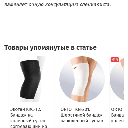
заменяет очную консультацию специалиста.
Товары упомянутые в статье
-11%
Экотен ККС-Т2.
ORTO TKN-201.
ORTO BK
Бандаж на
Шерстяной бандаж
Бандаж
коленный сустав
на коленный сустав
коленн
согревающий из