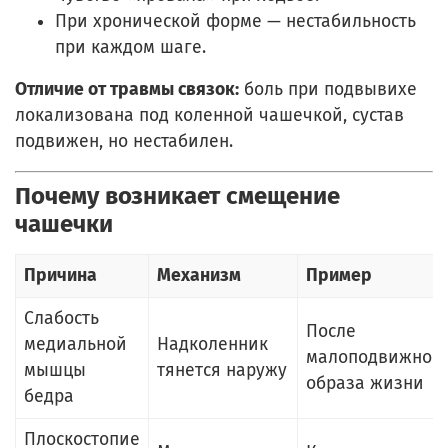
При хронической форме — нестабильность
при каждом шаге.
Отличие от травмы связок:
боль при подвывихе
локализована под коленной чашечкой, сустав
подвижен, но нестабилен.
Почему возникает смещение
чашечки
Причина
Механизм
Пример
Слабость
После
медиальной
Надколенник
малоподвижног
мышцы
тянется наружу
образа жизни
бедра
Плоскостопие