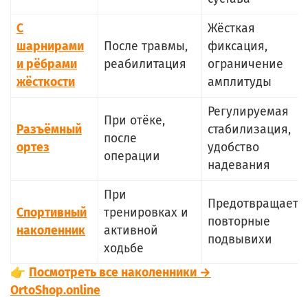
С
Жёсткая
шарнирами
После травмы,
фиксация,
и рёбрами
реабилитация
ограничение
жёсткости
амплитуды
Регулируемая
При отёке,
Разъёмный
стабилизация,
после
ортез
удобство
операции
надевания
При
Предотвращает
Спортивный
тренировках и
повторные
наколенник
активной
подвывихи
ходьбе
👉
Посмотреть все наколенники →
OrtoShop.online