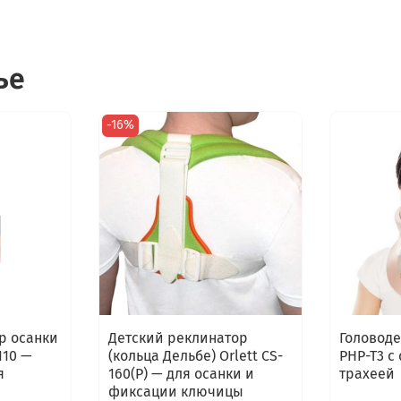
ье
-16%
р осанки
Детский реклинатор
Головод
110 —
(кольца Дельбе) Orlett CS-
PHP-T3 с
я
160(P) — для осанки и
трахеей
фиксации ключицы