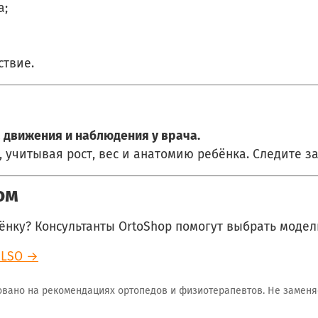
а;
ствие.
а движения и наблюдения у врача.
учитывая рост, вес и анатомию ребёнка. Следите з
ом
нку? Консультанты OrtoShop помогут выбрать модель
 LSO →
новано на рекомендациях ортопедов и физиотерапевтов. Не заменя