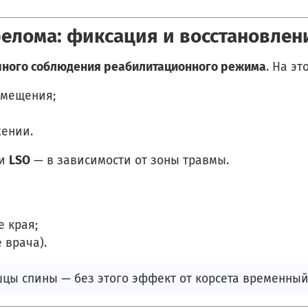
релома: фиксация и восстановлен
чного соблюдения реабилитационного режима
. На эт
смещения;
ении.
и
LSO
— в зависимости от зоны травмы.
 края;
 врача).
цы спины — без этого эффект от корсета временный