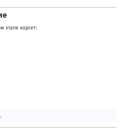
ие
ом этапе корсет:
.