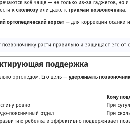
ечаются всё чаще — не только из-за гаджетов, но и 
вести к
сколиозу
или даже к
травмам позвоночника
.
ий ортопедический корсет
— для коррекции осанки 
ет позвоночнику расти правильно и защищает его от 
ректирующая поддержка
олько ортопедом. Его цель —
удерживать позвоночник
Кому под
спину ровно
При суту
удо-поясничный отдел
При скол
т развитию ребёнка и эффективно поддерживает поз