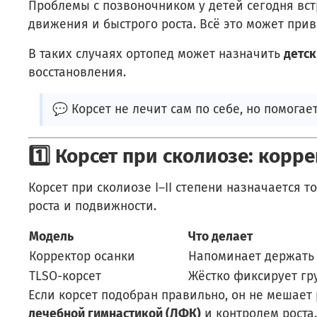
Проблемы с позвоночником у детей сегодня встр
движения и быстрого роста. Всё это может при
В таких случаях ортопед может назначить
детск
восстановления.
💬 Корсет не лечит сам по себе, но помога
1️⃣ Корсет при сколиозе: кор
Корсет при сколиозе I–II степени назначается т
роста и подвижности.
Модель
Что делает
Корректор осанки
Напоминает держать 
TLSO-корсет
Жёстко фиксирует гр
Если корсет подобран правильно, он не мешае
лечебной гимнастикой (ЛФК)
и контролем роста.