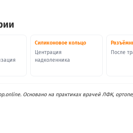
рии
Силиконовое кольцо
Разъёмн
Центрация
После т
изация
надколенника
p.online. Основано на практиках врачей ЛФК, ортоп