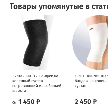
Товары упомянутые в стат
Экотен ККС-Т2. Бандаж на
ORTO TKN-201. Ше
коленный сустав
бандаж на колен
согревающий из собачьей
сустав
шерсти
1 450 ₽
2 450 ₽
От