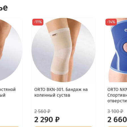
ье
-11%
-14%
рстяной
ORTO BKN-301. Бандаж на
ORTO NKN
ный
коленный сустав
Спортив
отверст
2 560 ₽
3 100 ₽
2 290 ₽
2 660