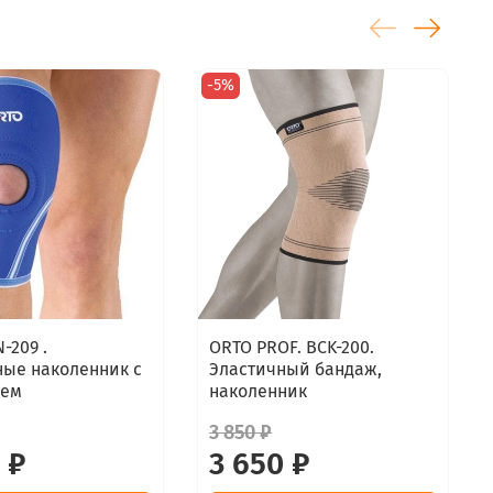
-5%
-209 .
ORTO PROF. BCK-200.
ные наколенник с
Эластичный бандаж,
ием
наколенник
3 850 ₽
 ₽
3 650 ₽