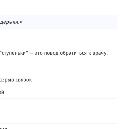
ддержки.»
ступеньки" — это повод обратиться к врачу.
азрыв связок
ей
е