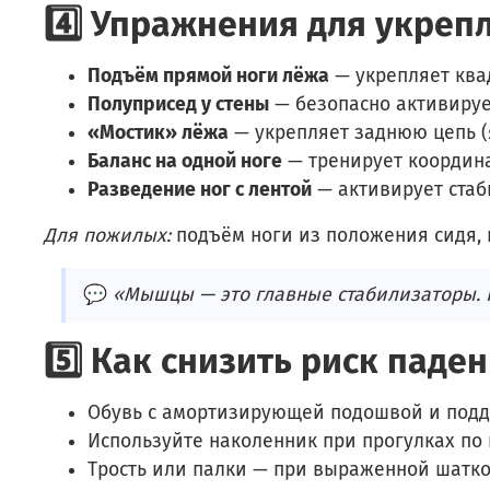
4️⃣ Упражнения для укреп
Подъём прямой ноги лёжа
— укрепляет ква
Полуприсед у стены
— безопасно активируе
«Мостик» лёжа
— укрепляет заднюю цепь (
Баланс на одной ноге
— тренирует координа
Разведение ног с лентой
— активирует стаб
Для пожилых:
подъём ноги из положения сидя, п
💬
«Мышцы — это главные стабилизаторы. Н
5️⃣ Как снизить риск паде
Обувь с амортизирующей подошвой и подд
Используйте наколенник при прогулках по
Трость или палки — при выраженной шатко