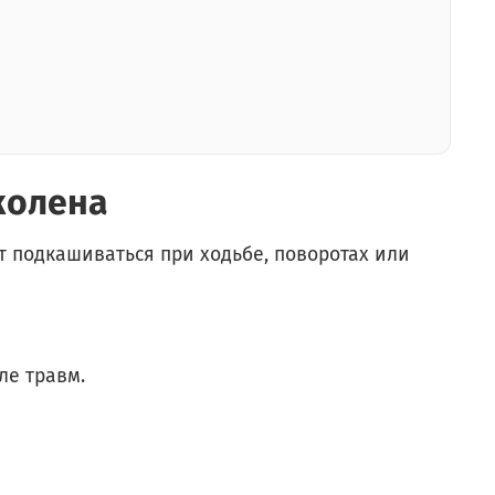
колена
ет подкашиваться при ходьбе, поворотах или
ле травм.