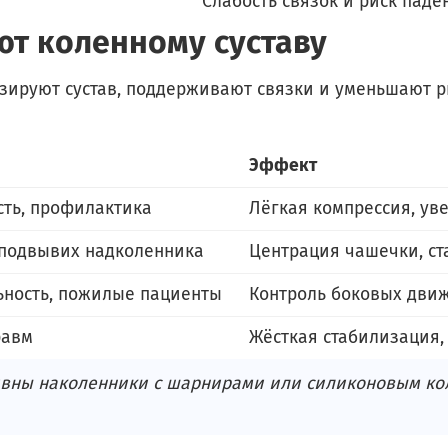
Слабость связок и риск паде
ют коленному суставу
зируют сустав, поддерживают связки и уменьшают 
Эффект
сть, профилактика
Лёгкая компрессия, ув
 подвывих надколенника
Центрация чашечки, с
ьность, пожилые пациенты
Контроль боковых дви
равм
Жёсткая стабилизация,
вны наколенники с шарнирами или силиконовым кол