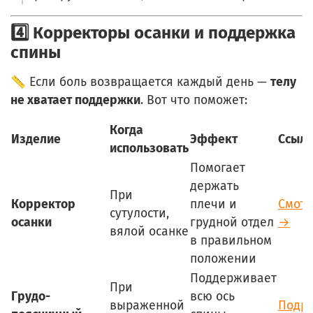
4️⃣ Корректоры осанки и поддержка
спины
📏 Если боль возвращается каждый день —
телу
не хватает поддержки
. Вот что поможет:
Когда
Изделие
Эффект
Ссыл
использовать
Помогает
держать
При
Корректор
плечи и
Смотр
сутулости,
осанки
грудной отдел
→
вялой осанке
в правильном
положении
Поддерживает
При
Грудо-
всю ось
выраженной
Подр