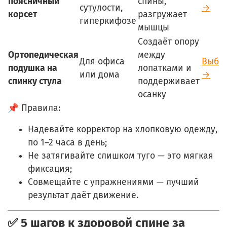
поясничный
спины,
сутулости,
→
корсет
разгружает
гиперкифозе
мышцы
Создаёт опору
Ортопедическая
между
Для офиса
Выбр
подушка на
лопатками и
или дома
→
спинку стула
поддерживает
осанку
📌 Правила:
Надевайте корректор на хлопковую одежду,
по 1–2 часа в день;
Не затягивайте слишком туго — это мягкая
фиксация;
Совмещайте с упражнениями — лучший
результат даёт движение.
✅ 5 шагов к здоровой спине за