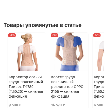
Товары упомянутые в статье
-20%
-20%
-12%
Корректор осанки
Корсет грудо-
Коррек
грудо-поясничный
поясничный
грудо-
Тривес Т-1780
реклинатор OPPO
Тривес 
(Т.50.20) — сильная
2166 — сильная
(Т.50.2
фиксация
фиксация
фиксац
9 500 ₽
14 570 ₽
6 500 ₽