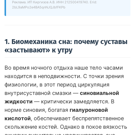
Реклама. ИП Киргизов А.В. ИНН 212500419740. Erid:
2bL9aMPo2e4BA5qnNJQJbfFKPb
1. Биомеханика сна: почему суставы
«застывают» к утру
Во время ночного отдыха наше тело часами
находится в неподвижности. С точки зрения
физиологии, в этот период циркуляция
внутрисуставной смазки —
синовиальной
жидкости
— критически замедляется. В
норме синовия, богатая
гиалуроновой
кислотой
, обеспечивает беспрепятственное
скольжение костей. Однако в покое вязкость