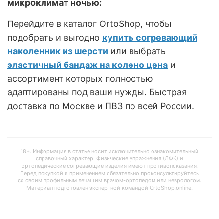
микроклимат ночью:
Перейдите в каталог OrtoShop, чтобы
подобрать и выгодно
купить согревающий
наколенник из шерсти
или выбрать
эластичный бандаж на колено цена
и
ассортимент которых полностью
адаптированы под ваши нужды. Быстрая
доставка по Москве и ПВЗ по всей России.
18+. Информация в статье носит исключительно ознакомительный
справочный характер. Физические упражнения (ЛФК) и
ортопедические согревающие изделия имеют противопоказания.
Перед покупкой и применением обязательно проконсультируйтесь
со своим профильным лечащим врачом-ортопедом или неврологом.
Материал подготовлен экспертной командой OrtoShop.online.