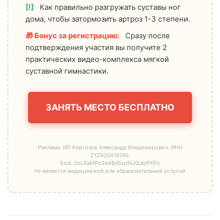
[!]
Как правильно разгружать суставы ног
дома, чтобы затормозить артроз 1-3 степени.
🎁 Бонус за регистрацию:
Сразу после
подтверждения участия вы получите 2
практических видео-комплекса мягкой
суставной гимнастики.
ЗАНЯТЬ МЕСТО БЕСПЛАТНО
Реклама. ИП Киргизов Александр Владимирович. ИНН
212500419740.
Erid: 2bL9aMPo2e4BA5qnNJQJbfFKPc
Не является медицинской или образовательной услугой.