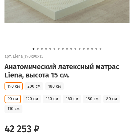
арт.
Liena_190x90x15
Анатомический латексный матрас
Liena, высота 15 см.
190 см
200 см
180 см
90 см
120 см
140 см
160 см
180 см
80 см
110 см
42 253 ₽