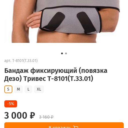
арт.
Т-8101(Т.33.01)
Бандаж фиксирующий (повязка
Дезо) Тривес Т-8101(Т.33.01)
S
M
L
XL
-5%
3 000 ₽
3 160 ₽
В корзину