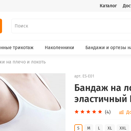
Каталог
Дос
нные трикотаж
Наколенники
Бандажи и ортезы н
и на плечо и локоть
арт.
ES-E01
Бандаж на л
эластичный 
(4)
Д
S
M
L
XL
XXL