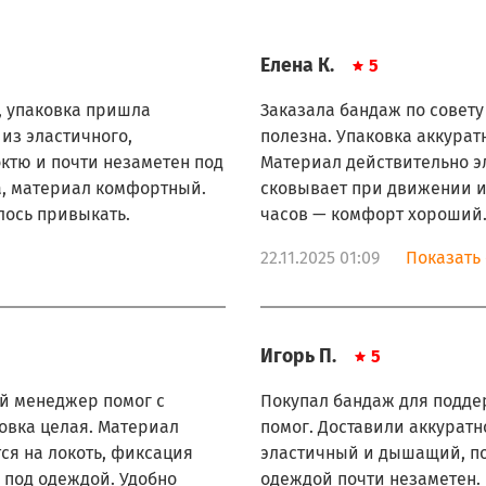
Елена К.
5
, упаковка пришла
Заказала бандаж по совету
из эластичного,
полезна. Упаковка аккуратн
ктю и почти незаметен под
Материал действительно э
а, материал комфортный.
сковывает при движении и
лось привыкать.
часов — комфорт хороший
22.11.2025 01:09
Показать 
Игорь П.
5
ой менеджер помог с
Покупал бандаж для подде
овка целая. Материал
помог. Доставили аккуратн
ся на локоть, фиксация
эластичный и дышащий, по
 под одеждой. Удобно
одеждой почти незаметен.