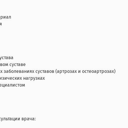
ериал
я
устава
вом суставе
 заболеваниях суставов (артрозах и остеоартрозах)
изических нагрузках
пециалистом
ультации врача: