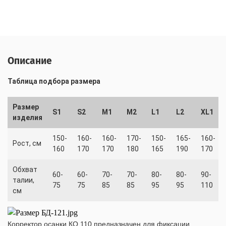
Описание
Таблица подбора размера
Размер
S1
S2
M1
M2
L1
L2
XL1
изделия
150-
160-
160-
170-
150-
165-
160-
Рост, см
160
170
170
180
165
190
170
Обхват
60-
60-
70-
70-
80-
80-
90-
талии,
75
75
85
85
95
95
110
см
Корректор осанки КО 110 предназначен для фиксации