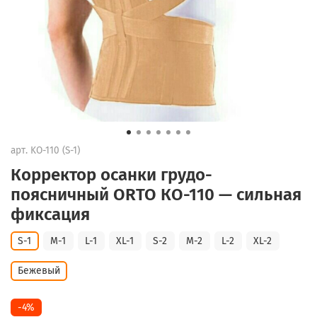
арт.
KO-110 (S-1)
Корректор осанки грудо-
поясничный ORTO КО-110 — сильная
фиксация
S-1
M-1
L-1
XL-1
S-2
M-2
L-2
XL-2
Бежевый
-4%