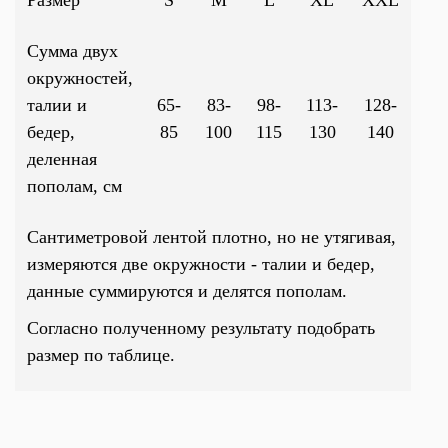
Размер
S
M
L
XL
XXL
Сумма двух
окружностей,
талии и
65-
83-
98-
113-
128-
бедер,
85
100
115
130
140
деленная
пополам, см
Сантиметровой лентой плотно, но не утягивая,
измеряются две окружности - талии и бедер,
данные суммируются и делятся пополам.
Согласно полученному результату подобрать
размер по таблице.