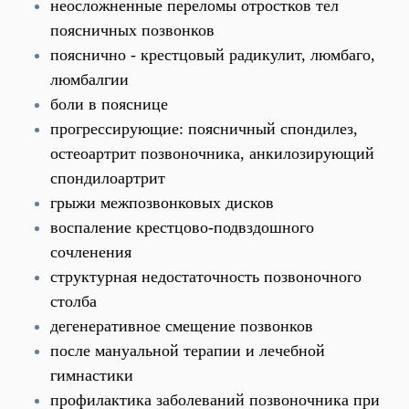
неосложненные переломы отростков тел
поясничных позвонков
пояснично - крестцовый радикулит, люмбаго,
люмбалгии
боли в пояснице
прогрессирующие: поясничный спондилез,
остеоартрит позвоночника, анкилозирующий
спондилоартрит
грыжи межпозвонковых дисков
воспаление крестцово-подвздошного
сочленения
структурная недостаточность позвоночного
столба
дегенеративное смещение позвонков
после мануальной терапии и лечебной
гимнастики
профилактика заболеваний позвоночника при