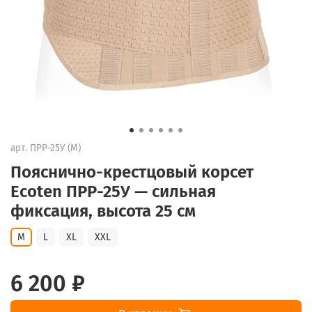
арт.
ПРР-25У (M)
Пояснично-крестцовый корсет
Ecoten ПРР-25У — сильная
фиксация, высота 25 см
M
L
XL
XXL
6 200 ₽