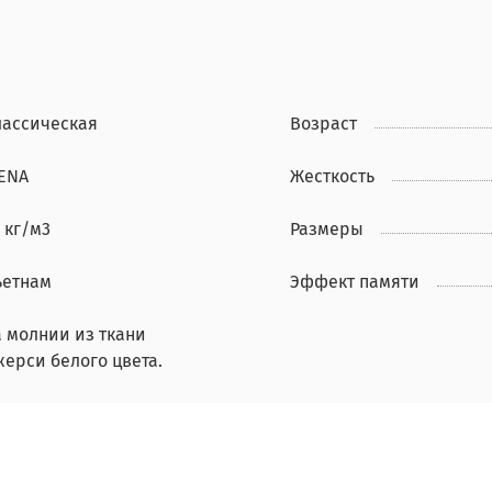
лассическая
Возраст
IENA
Жесткость
 кг/м3
Размеры
ьетнам
Эффект памяти
а молнии из ткани
жерси белого цвета.