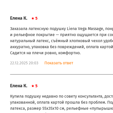
Елена К.
5
Заказала латексную подушку Liena Vega Massage, по
и рельефное покрытие — приятно ощущается при сон
натуральный латекс, съёмный хлопковый чехол удобе
аккуратно, упаковка без повреждений, оплата карто
Садится на плечи ровно, комфортно.
22.12.2025 20:03
Показать ответ
Елена К.
5
Купила подушку недавно по совету консультанта, дос
упакованной, оплата картой прошла без проблем. По
латекса, размер 55x35x10 см, рельефные «пупырышк