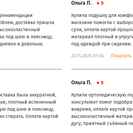
Ольга П.
5
 рекомендации
Купила подушку для комфор
роблем, доставка пришла
магазине помогла с выборо
высокоэластичный
срок, оплата картой прош
а под шею и поясницу,
материал плотный и упруги
дневно и довольна.
под одеждой при сидении.
22.11.2025 01:54
Показать 
Ольга П.
5
оставка была аккуратной,
Купила ортопедическую по
дке, плотный вспененный
консультант помог подобра
ую под шею и поясницу,
вовремя, оплата картой п
о стирать. Оплата картой
высокоэластичный матери
дугу; приятный съёмный ч