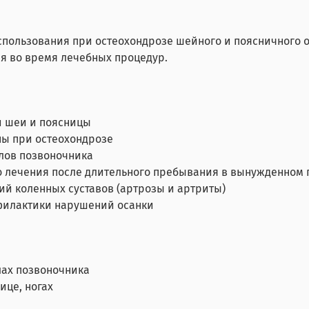
пользования при остеохондрозе шейного и поясничного о
ия во время лечебных процедур.
и шеи и поясницы
ны при остеохондрозе
лов позвоночника
о лечения после длительного пребывания в вынужденном
ий коленных суставов (артрозы и артриты)
офилактики нарушений осанки
лах позвоночника
це, ногах