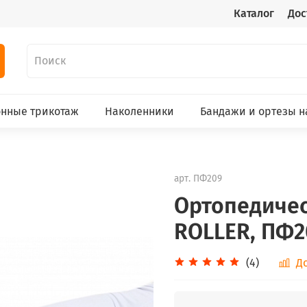
Каталог
Дос
нные трикотаж
Наколенники
Бандажи и ортезы н
арт.
ПФ209
Ортопедичес
ROLLER, ПФ2
(4)
Д