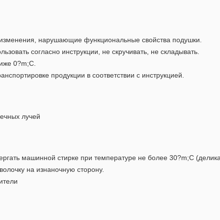
 изменения, нарушающие функциональные свойства подушки.
зовать согласно инструкции, не скручивать, не складывать.
иже 0?m;С.
анспортировке продукции в соответствии с инструкцией.
нечных лучей
ергать машинной стирке при температуре не более 30?m;С (делик
волочку на изнаночную сторону.
ители