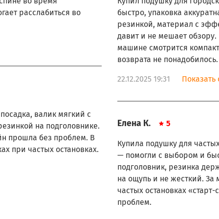
 спине во время
Купил подушку для городс
огает расслабиться во
быстро, упаковка аккурат
резинкой, материал с эфф
давит и не мешает обзору.
машине смотрится компакт
возврата не понадобилось.
22.12.2025 19:31
Показать 
посадка, валик мягкий с
Елена К.
5
езинкой на подголовнике.
йн прошла без проблем. В
Купила подушку для частых
ах при частых остановках.
— помогли с выбором и бы
подголовник, резинка дер
на ощупь и не жесткий. З
частых остановках «старт-
проблем.