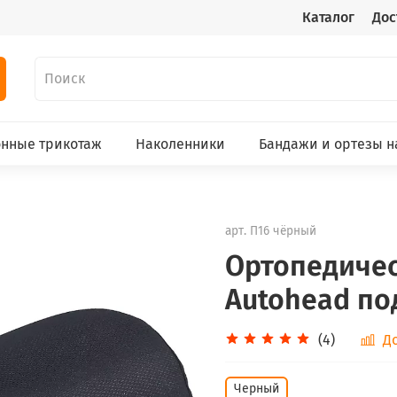
Каталог
Дос
нные трикотаж
Наколенники
Бандажи и ортезы н
арт.
П16 чёрный
Ортопедичес
Autohead под
(4)
Д
Черный