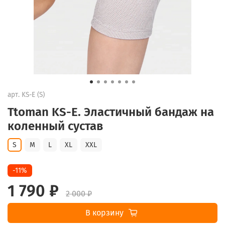
арт.
KS-E (S)
Ttoman KS-E. Эластичный бандаж на
коленный сустав
S
M
L
XL
XXL
-11%
1 790 ₽
2 000 ₽
В корзину