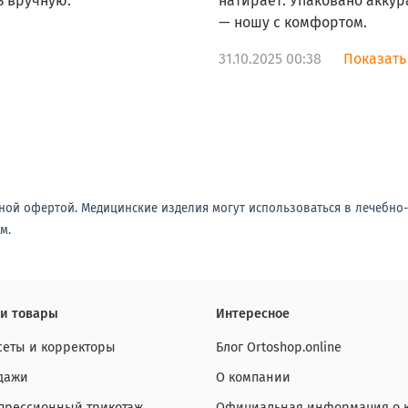
ь вручную.
натирает. Упаковано аккур
— ношу с комфортом.
31.10.2025 00:38
Показать
ной офертой. Медицинские изделия могут использоваться в лечебно
м.
и товары
Интересное
сеты и корректоры
Блог Ortoshop.online
дажи
О компании
прессионный трикотаж
Официальная информация о 