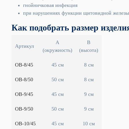
гнойничковая инфекция
при нарушениях функции щитовидной железы 
Как подобрать размер издели
А
B
Артикул
(окружность)
(высота)
ОВ-8/45
45 см
8 см
ОВ-8/50
50 см
8 см
ОВ-9/45
45 см
9 см
ОВ-9/50
50 см
9 см
ОВ-10/45
45 см
10 см