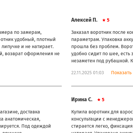
Алексей П.
5
азмера по замерам,
Заказал воротник после ко
ротник удобный, плотный
параметрам. Упаковка акку
 липучке и не натирает.
прошла без проблем. Воро
ой, возврат оформления не
удобно сидит по шее, есть
незаметен под рубашкой. 
22.11.2025 01:03
Показать 
Ирина С.
5
агазине, доставка
Купила воротник для взро
ка анатомическая,
консультации с менеджером
лируется. Под одеждой
стирается легко, фиксация