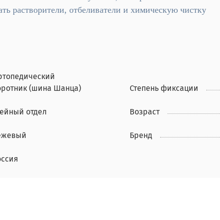
вать растворители, отбеливатели и химическую чистку
ртопедический
оротник (шина Шанца)
Степень фиксации
ейный отдел
Возраст
ежевый
Бренд
оссия