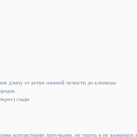
рив длину от ветви нижней челюсти до ключицы
ородок
лкро») сзади
нутыми контактными липучками, не тереть и не выжимать 