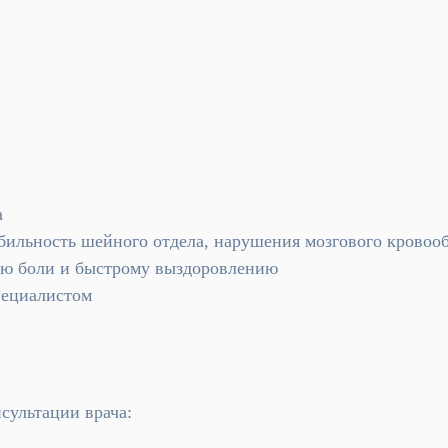
а
бильность шейного отдела, нарушения мозгового кровоо
ию боли и быстрому выздоровлению
пециалистом
сультации врача: