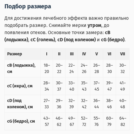
Подбор размера
Для достижения лечебного эффекта важно правильно
подобрать размер. Снимайте мерки
утром
, до
появления отеков. Основные точки замера:
cB
(лодыжка)
,
cC (голень)
,
cD (под коленом)
и
cG (бедро)
.
Размер
I
II
III
IV
V
VI
VII
cB (лодыжка),
18–
20–
22–
24–
26–
28–
30–
см
20
22
24
26
28
30
32
28–
30–
33–
35–
37–
39–
41–
cC (икра), см
34
37
40
43
45
47
49
cD (под
27–
29–
32–
32–
36–
38–
40–
коленом), см
33
36
39
42
44
46
48
43–
46–
49–
52–
55–
60–
64–
cG (бедро), см
57
62
67
72
76
79
82