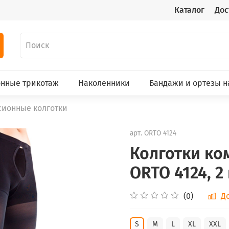
Каталог
Дос
нные трикотаж
Наколенники
Бандажи и ортезы н
сионные колготки
арт.
ORTO 4124
Колготки ко
ORTO 4124, 2
(0)
Д
S
M
L
XL
XXL