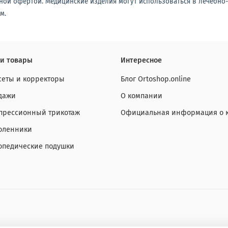
ной офертой. Медицинские изделия могут использоваться в лечебно
м.
и товары
Интересное
сеты и корректоры
Блог Ortoshop.online
дажи
О компании
прессионный трикотаж
Официальная информация о 
оленники
опедические подушки