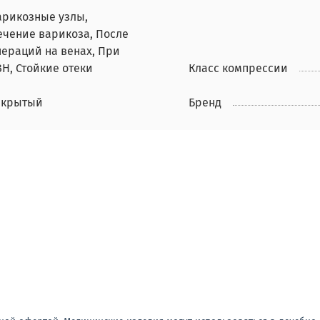
арикозные узлы,
ечение варикоза, После
пераций на венах, При
ВН, Стойкие отеки
Класс компрессии
акрытый
Бренд