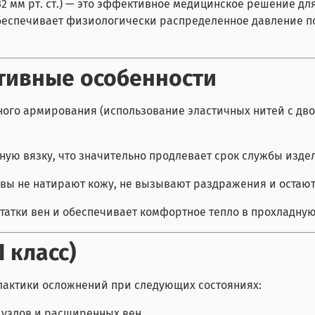
32 мм рт. ст.) — это эффективное медицинское решение 
беспечивает физиологически распределенное давление по 
тивные особенности
ого армирования (использование эластичных нитей с дво
ную вязку, что значительно продлевает срок службы изд
вы не натирают кожу, не вызывают раздражения и остаю
татки вен и обеспечивает комфортное тепло в прохладную
 класс)
лактики осложнений при следующих состояниях:
узлов и расширенных вен.