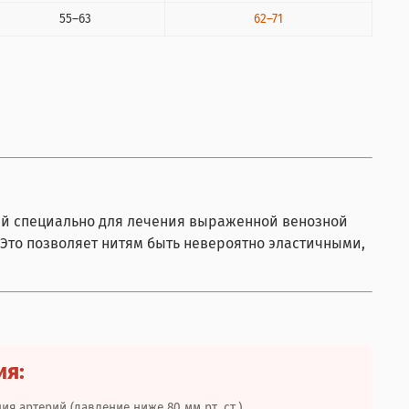
55–63
62–71
ный специально для лечения выраженной венозной
. Это позволяет нитям быть невероятно эластичными,
ия:
 артерий (давление ниже 80 мм рт. ст.).