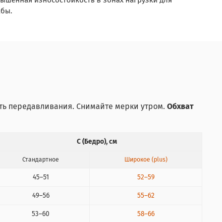
ышенная износостойкость в зонах нагрузки для
жбы.
ать передавливания. Снимайте мерки утром.
Обхват
C (Бедро), см
Стандартное
Широкое (plus)
45–51
52–59
49–56
55–62
53–60
58–66