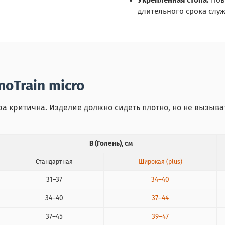
Укрепленная стопа:
Пов
длительного срока слу
oTrain micro
ора критична. Изделие должно сидеть плотно, но не вызыв
B (Голень), см
Стандартная
Широкая (plus)
31–37
34–40
34–40
37–44
37–45
39–47