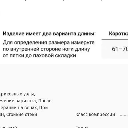
арикозные узлы,
ечение варикоза, После
пераций на венах, При
ВН, Стойкие отеки
Класс компрессии