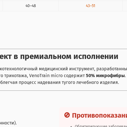
40–48
43–51
кт в премиальном исполнении
высокотехнологичный медицинский инструмент, разработан
го трикотажа, VenoTrain micro содержит
50% микрофибры
облегчая процесс надевания тугого лечебного изделия.
🚫 Противопоказан
нности).
Облитерирующие заболевания