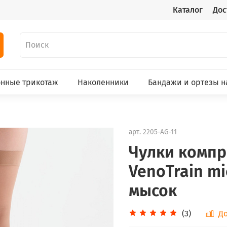
Каталог
Дос
нные трикотаж
Наколенники
Бандажи и ортезы н
арт.
2205-AG-11
Чулки компр
VenoTrain mi
мысок
(3)
До