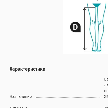
Характеристики
В
Л
о
Назначение
Х