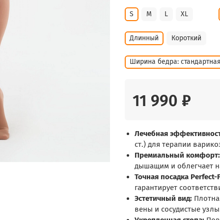
S
M
L
XL
Длинный
Короткий
Ширина бедра: стандартна
11 990 ₽
Лечебная эффективност
ст.) для терапии варико
Премиальный комфорт:
дышащим и облегчает н
Точная посадка Perfect-F
гарантирует соответств
Эстетичный вид:
Плотная
вены и сосудистые узлы