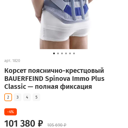
арт.
1820
Корсет пояснично-крестцовый
BAUERFEIND Spinova Immo Plus
Classic — полная фиксация
2
3
4
5
-4%
101 380 ₽
105 690 ₽