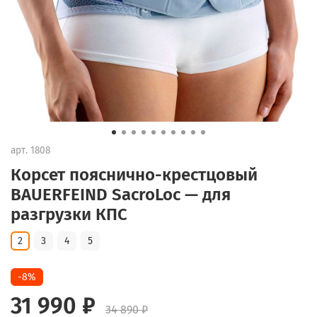
арт.
1808
Корсет пояснично-крестцовый
BAUERFEIND SacroLoc — для
разгрузки КПС
2
3
4
5
-8%
31 990 ₽
34 890 ₽