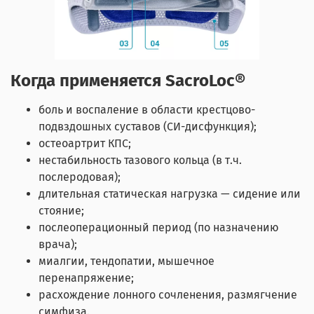
Когда применяется SacroLoc®
боль и воспаление в области крестцово-
подвздошных суставов (СИ-дисфункция);
остеоартрит КПС;
нестабильность тазового кольца (в т.ч.
послеродовая);
длительная статическая нагрузка — сидение или
стояние;
послеоперационный период (по назначению
врача);
миалгии, тендопатии, мышечное
перенапряжение;
расхождение лонного сочленения, размягчение
симфиза.