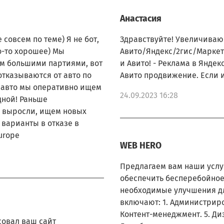
Анастасия
 совсем по теме) Я не бот,
Здравствуйте! Увеличиваю 
о-то хорошее) Мы
Авито/Яндекс/2гис/Маркетп
им большими партиями, вот
и Авито! - Реклама в Яндекс
 отказываются от авто по
Авито продвижение. Если и
е авто мы оперативно ищем
24.09.2023 16:28
дной! Раньше
ы выросли, ищем новых
 варианты в отказе в
urope
WEB HERO
Предлагаем вам наши услу
обеспечить бесперебойное
необходимые улучшения д
включают: 1. Администриро
Контент-менеджмент. 5. Диз
совал ваш сайт