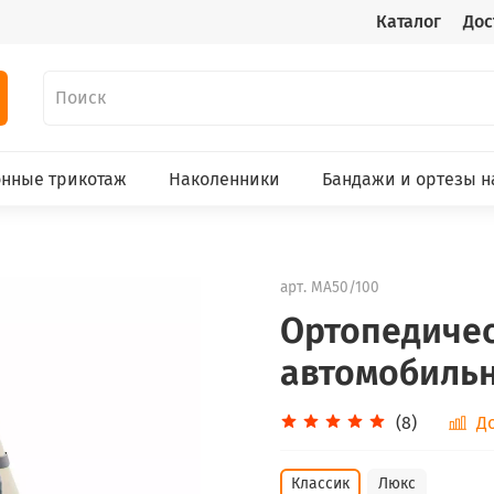
Каталог
Дос
нные трикотаж
Наколенники
Бандажи и ортезы н
арт.
МА50/100
Ортопедичес
автомобильн
(8)
Д
Классик
Люкс