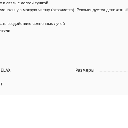
 в связи с долгой сушкой
иональную мокрую чистку (аквачистка). Рекомендуется деликатны
гать воздействию солнечных лучей
ители
RELAX
Размеры
ет