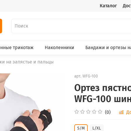
Каталог
Дос
нные трикотаж
Наколенники
Бандажи и ортезы н
жи на запястье и пальцы
арт.
WFG-100
Ортез пястн
WFG-100 ши
(0)
Д
S/M
L/XL