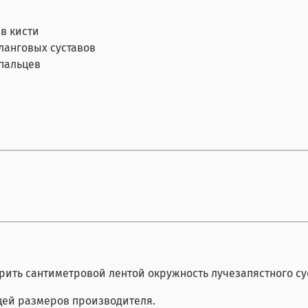
в кисти
ланговых суставов
пальцев
ить сантиметровой лентой окружность лучезапястного су
цей размеров производителя.