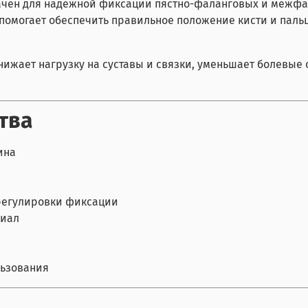
ачен для надежной фиксации пястно-фаланговых и межфал
могает обеспечить правильное положение кисти и пальце
нижает нагрузку на суставы и связки, уменьшает болевы
тва
ина
 регулировки фиксации
риал
льзования