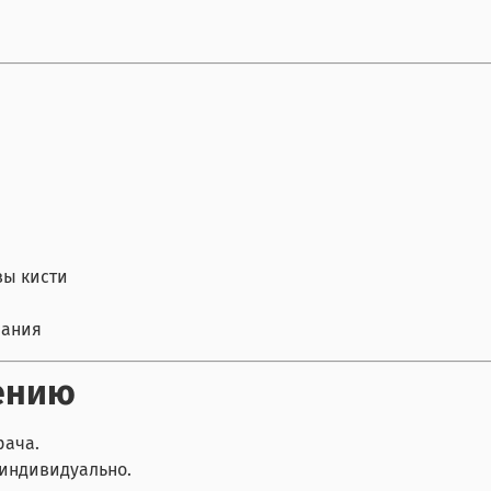
вы кисти
мания
ению
рача.
 индивидуально.