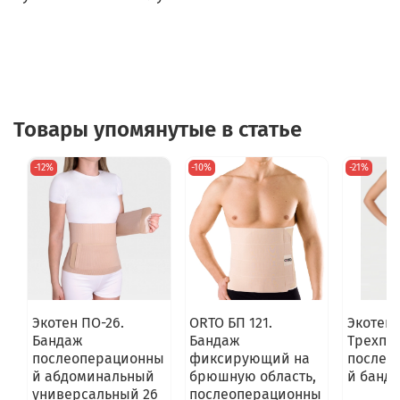
Товары упомянутые в статье
-12%
-10%
-21%
Экотен ПО-26.
ORTO БП 121.
Экотен 
Бандаж
Бандаж
Трехпа
послеоперационны
фиксирующий на
послео
й абдоминальный
брюшную область,
й банда
универсальный 26
послеоперационны