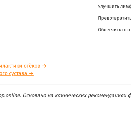
Улучшить лим
Предотвратить
Облегчить отт
илактики отёков →
ого сустава →
op.online. Основано на клинических рекомендациях 