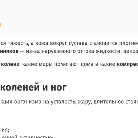
в
ся тяжесть, а кожа вокруг сустава становится плотне
синяков
— из-за нарушенного оттока жидкости, веноз
 колени
, какие меры помогают дома и какие
компрес
 коленей и ног
кция организма на усталость, жару, длительное ст
ния;
ченной активностью;