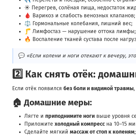
☀️ Перегрев, солёная пища, недостаток жид
🩸 Варикоз и слабость венозных клапанов;
⚖️ Гормональные колебания, лишний вес;
🦵 Лимфостаз — нарушение оттока лимфы;
🔥 Воспаление тканей сустава после нагру
💬
«Если колени и ноги отекают к вечеру, это
2️⃣ Как снять отёк: домаш
Если отёк появился
без боли и видимой травмы
🏠 Домашние меры:
Лягте и
приподнимите ноги
выше уровня сер
Приложите
холодный компресс
на 10–15 ми
Сделайте мягкий
массаж от стоп к коленям
;