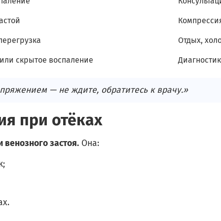
спаление
Консультац
астой
Компрессия
перегрузка
Отдых, хол
или скрытое воспаление
Диагностик
апряжением — не ждите, обратитесь к врачу.»
ия при отёках
 венозного застоя.
Она:
к;
ах.