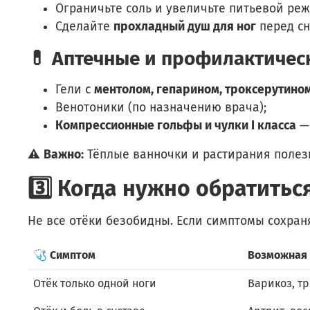
Ограничьте соль и увеличьте питьевой реж
Сделайте
прохладный душ для ног
перед сн
💊 Аптечные и профилактическ
Гели с
ментолом, гепарином, троксерутино
Венотоники (по назначению врача);
Компрессионные гольфы и чулки I класса
— 
⚠️
Важно:
Тёплые ванночки и растирания полезн
3️⃣ Когда нужно обратитьс
Не все отёки безобидны. Если симптомы сохран
🩺 Симптом
Возможная
Отёк только одной ноги
Варикоз, тр