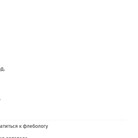
д.
.
атиться к флебологу