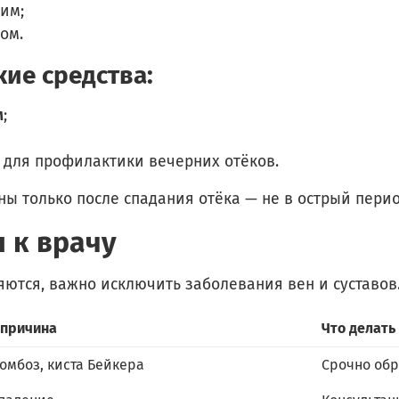
им;
ом.
ие средства:
м
;
для профилактики вечерних отёков.
ы только после спадания отёка — не в острый перио
я к врачу
яются, важно исключить заболевания вен и суставов
 причина
Что делать
омбоз, киста Бейкера
Срочно обр