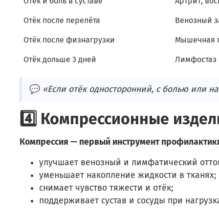
Отёк и боль в суставе
Артрит, во
Отёк после перелёта
Венозный з
Отёк после физнагрузки
Мышечная 
Отёк дольше 3 дней
Лимфостаз 
💬
«Если отёк односторонний, с болью или н
4️⃣ Компрессионные издел
Компрессия — первый инструмент профилактики
улучшает венозный и лимфатический отто
уменьшает накопление жидкости в тканях;
снимает чувство тяжести и отёк;
поддерживает сустав и сосуды при нагрузк