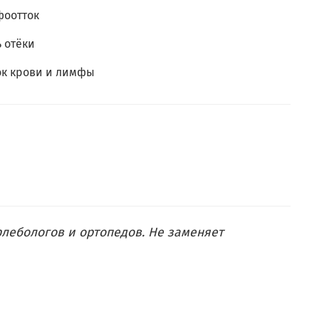
фоотток
 отёки
ок крови и лимфы
флебологов и ортопедов. Не заменяет