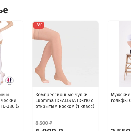
ье
-8%
ий и
Компрессионные чулки
Мужские
ические
Luomma IDEALISTA ID-310 с
гольфы O
ID-380 (2
открытым носком (1 класс)
6 500 ₽