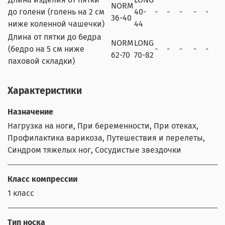
NORM
до голени (голень на 2 см
40-
-
-
-
-
-
36-40
ниже коленной чашечки)
44
Длина от пятки до бедра
NORM
LONG
(бедро на 5 см ниже
-
-
-
-
-
62-70
70-82
паховой складки)
Характеристики
Назначение
Нагрузка на ноги, При беременности, При отеках,
Профилактика варикоза, Путешествия и перелеты,
Синдром тяжелых ног, Сосудистые звездочки
Класс компрессии
1 класс
Тип носка