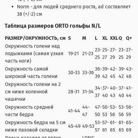
Norm - для людей среднего роста, ad составляет
38 (+/-2) см
Таблица размеров ORTO гольфы N/L
РАЗМЕР/ОКРУЖНОСТЬ, см
S
M
L
XL
XXL
Q
Q+
Окружность голени над
23-
25-
27-
23-
27-
лодыжками (самая узкая
19-21
21-23
25
27
29
25
29
часть ноги)
Окружность самой
36-
39-
42-
39-
43-
30-33
33-36
широкой часть голени
39
42
45
42
46
Окружность голени на 2
34-
37-
40-
37-
41-
см ниже коленной
28-31
31-34
37
40
43
40
44
чашечки
Окружность средней
44-
47-
50-
53-
53-
56-
41-44
части бедра
47
50
53
56
56
59
Окружность бедра на 5 см
53-
57-
61-
61-
65-
45-49
49-53
ниже паховой складки
57
61
65
65
69
Длина изделия от пятки
LONG