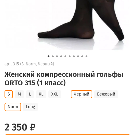
арт.
315 (S, Norm, Черный)
Женский компрессионный гольфы
ORTO 315 (1 класс)
S
M
L
XL
XXL
Черный
Бежевый
Norm
Long
2 350 ₽