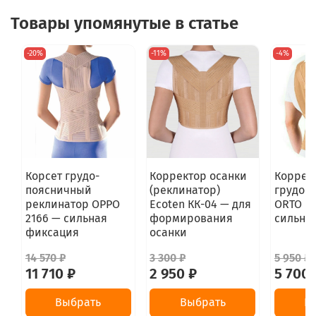
Товары упомянутые в статье
-20%
-11%
-4%
Корсет грудо-
Корректор осанки
Коррек
поясничный
(реклинатор)
грудо-
реклинатор OPPO
Ecoten КК-04 — для
ORTO КО
2166 — сильная
формирования
сильна
фиксация
осанки
14 570 ₽
3 300 ₽
5 950 ₽
11 710 ₽
2 950 ₽
5 700 
Выбрать
Выбрать
В