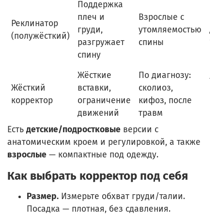
Поддержка
плеч и
Взрослые с
Н
Реклинатор
груди,
утомляемостью
д
(полужёсткий)
разгружает
спины
1
спину
Жёсткие
По диагнозу:
Т
Жёсткий
вставки,
сколиоз,
н
корректор
ограничение
кифоз, после
в
движений
травм
Есть
детские/подростковые
версии с
анатомическим кроем и регулировкой, а также
взрослые
— компактные под одежду.
Как выбрать корректор под себя
Размер.
Измерьте обхват груди/талии.
Посадка — плотная, без сдавления.