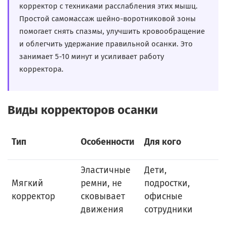
корректор с техниками расслабления этих мышц.
Простой самомассаж шейно-воротниковой зоны
помогает снять спазмы, улучшить кровообращение
и облегчить удержание правильной осанки. Это
занимает 5-10 минут и усиливает работу
корректора.
Виды корректоров осанки
П
Тип
Особенности
Для кого
и
Эластичные
Дети,
П
Мягкий
ремни, не
подростки,
с
корректор
сковывает
офисные
р
движения
сотрудники
с