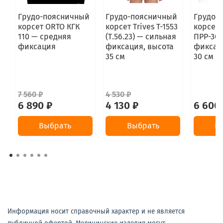
Грудо-поясничный
Грудо-поясничный
Грудо-
корсет ORTO КГК
корсет Trives T-1553
корсет 
110 — средняя
(Т.56.23) — сильная
ПРР-30У
фиксация
фиксация, высота
фиксац
35 см
30 см
7 560 ₽
4 530 ₽
6 890 ₽
4 130 ₽
6 600
Выбрать
Выбрать
В
Информация носит справочный характер и не является