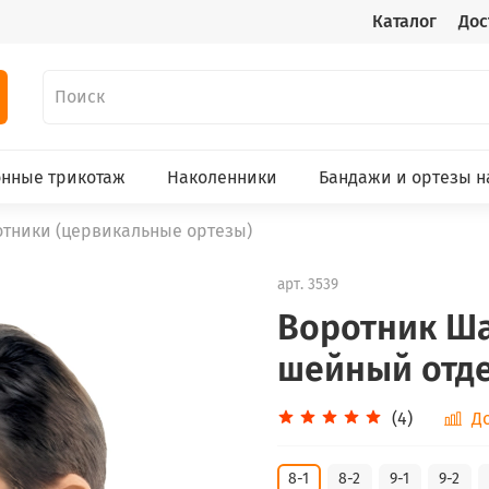
Каталог
Дос
нные трикотаж
Наколенники
Бандажи и ортезы н
тники (цервикальные ортезы)
арт.
3539
Воротник Ша
шейный отд
(4)
Д
8-1
8-2
9-1
9-2