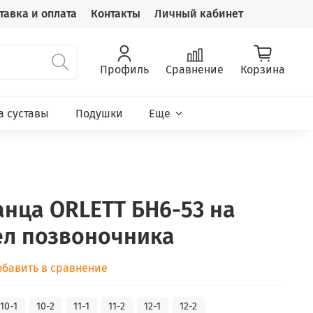
тавка и оплата
Контакты
Личный кабинет
Профиль
Сравнение
Корзина
а суставы
Подушки
Еще
нца ORLETT БН6-53 на
ел позвоночника
обавить в сравнение
10-1
10-2
11-1
11-2
12-1
12-2