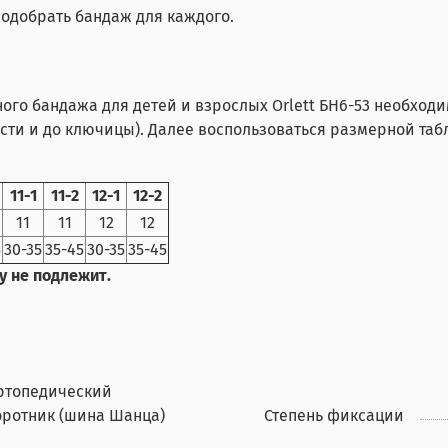
одобрать бандаж для каждого.
го бандажа для детей и взрослых Orlett БН6-53 необход
сти и до ключицы). Далее воспользоваться размерной таб
11-1
11-2
12-1
12-2
11
11
12
12
5
30-35
35-45
30-35
35-45
у не подлежит.
ртопедический
оротник (шина Шанца)
Степень фиксации