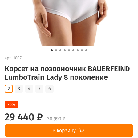
арт.
1807
Корсет на позвоночник BAUERFEIND
LumboTrain Lady 8 поколение
2
3
4
5
6
-5%
29 440 ₽
30 990 ₽
В корзину