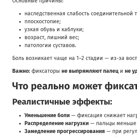
Основные причины:
наследственная слабость соединительной т
плоскостопие;
узкая обувь и каблуки;
возраст, лишний вес;
патологии суставов.
Боль возникает чаще на 1–2 стадии — из-за вос
Важно:
фиксаторы
не выпрямляют палец
и
не у
Что реально может фикса
Реалистичные эффекты:
Уменьшение боли
— фиксация снижает нагр
Распределение нагрузки
— пальцы меньше т
Замедление прогрессирования
— при регул