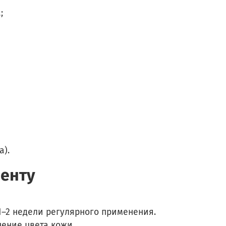
;
а).
иенту
–2 недели регулярного применения.
нение цвета кожи.