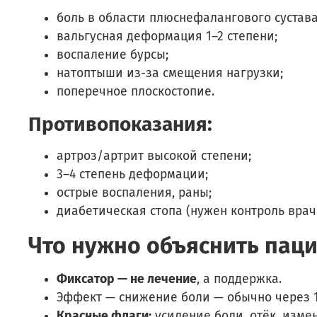
боль в области плюснефалангового сустава
вальгусная деформация 1–2 степени;
воспаление бурсы;
натоптыши из-за смещения нагрузки;
поперечное плоскостопие.
Противопоказания:
артроз/артрит высокой степени;
3–4 степень деформации;
острые воспаления, раны;
диабетическая стопа (нужен контроль врач
Что нужно объяснить пац
Фиксатор — не лечение
, а поддержка.
Эффект — снижение боли — обычно через 1
Красные флаги:
усиление боли, отёк, изме