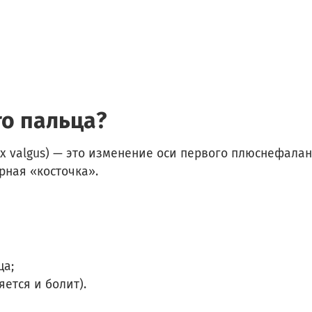
го пальца?
x valgus) — это изменение оси первого плюснефалан
рная «косточка».
ца;
яется и болит).