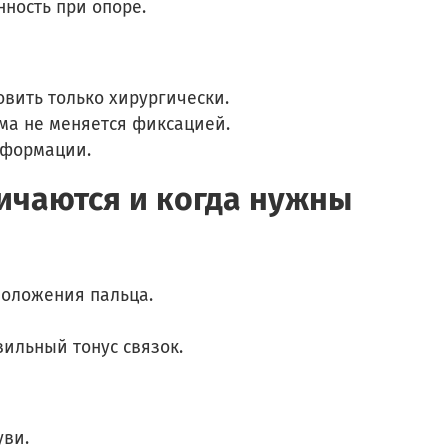
ность при опоре.
вить только хирургически.
рма не меняется фиксацией.
формации.
ичаются и когда нужны
положения пальца.
ильный тонус связок.
уви.