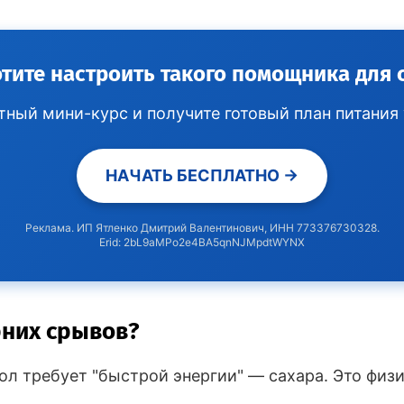
отите настроить такого помощника для 
ный мини-курс и получите готовый план питания 
НАЧАТЬ БЕСПЛАТНО →
Реклама. ИП Ятленко Дмитрий Валентинович, ИНН 773376730328.
Erid: 2bL9aMPo2e4BA5qnNJMpdtWYNX
рних срывов?
л требует "быстрой энергии" — сахара. Это физио