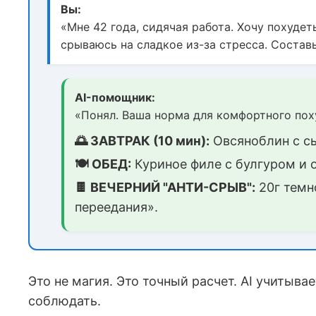
Вы:
«Мне 42 года, сидячая работа. Хочу похудет
срываюсь на сладкое из-за стресса. Составь
AI-помощник:
«Понял. Ваша норма для комфортного поху
🌅 ЗАВТРАК (10 мин):
Овсяноблин с сы
🍽️ ОБЕД:
Куриное филе с булгуром и 
🍫 ВЕЧЕРНИЙ "АНТИ-СРЫВ":
20г темн
переедания».
Это не магия. Это точный расчет. AI учитыва
соблюдать.