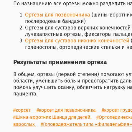
По назначению все ортезы можно разделить на
Ортезы для позвоночника
(шины-воротник
послеродовые бандажи)
Ортезы для суставов верхних конечностей
лучезапястные ортезы, фиксаторы пальце
Ортезы для суставов нижних конечностей
голеностопы, ортопедические стельки и н
Результаты применения ортеза
В общем, ортезы (первой степени) помогают 
области, уменьшить боль и предотвратить дал
помочь улучшить осанку, облегчить нагрузку н
пациента.
#корсет
#корсет для позвоночника
#корсет груд
#Шина-воротник Шанца для детей
#Ортопедическ
взрослых
#Головодержатель типа «Филадельфия»