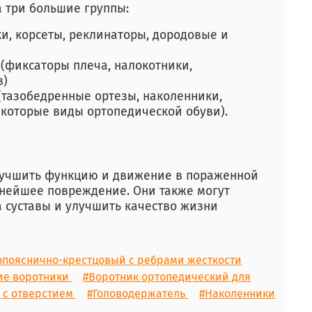
 три большие группы:
и, корсеты, реклинаторы, дородовые и
(фиксаторы плеча, налокотники,
в)
(тазобедренные ортезы, наколенники,
екоторые виды ортопедической обуви).
улучшить функцию и движение в пораженной
ьнейшее повреждение. Они также могут
а суставы и улучшить качество жизни
опояснично-крестцовый с ребрами жесткости
ие воротники
#Воротник ортопедический для
 с отверстием
#Головодержатель
#Наколенники