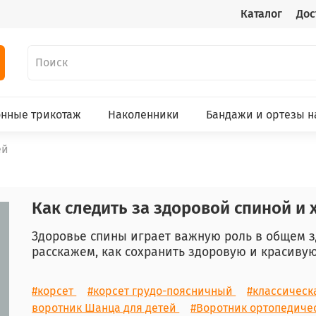
Каталог
Дос
нные трикотаж
Наколенники
Бандажи и ортезы н
ей
Как следить за здоровой спиной и
Здоровье спины играет важную роль в общем з
расскажем, как сохранить здоровую и красиву
#корсет
#корсет грудо-поясничный
#классическ
воротник Шанца для детей
#Воротник ортопедиче