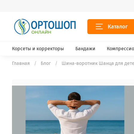
Каталог
Корсеты и корректоры
Бандажи
Компрессио
Главная
Блог
Шина-воротник Шанца для дет