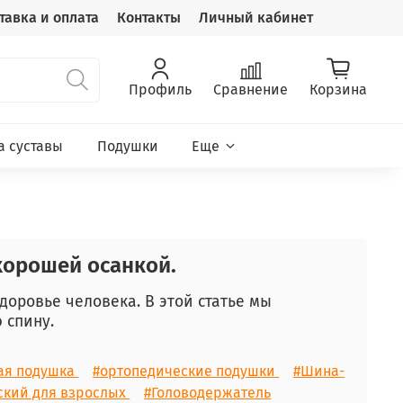
тавка и оплата
Контакты
Личный кабинет
Профиль
Сравнение
Корзина
а суставы
Подушки
Еще
 хорошей осанкой.
доровье человека. В этой статье мы
ю спину.
ая подушка
#ортопедические подушки
#Шина-
ский для взрослых
#Головодержатель