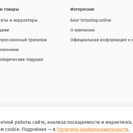
и товары
Интересное
сеты и корректоры
Блог Ortoshop.online
дажи
О компании
прессионный трикотаж
Официальная информация о 
оленники
опедические подушки
ктной работы сайта, анализа посещаемости и маркетинга
ем cookie. Подробнее — в
Политике конфиденциальности
.
разрешения запрещено